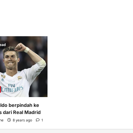
read
aldo berpindah ke
 dari Real Madrid
ne
8 years ago
1