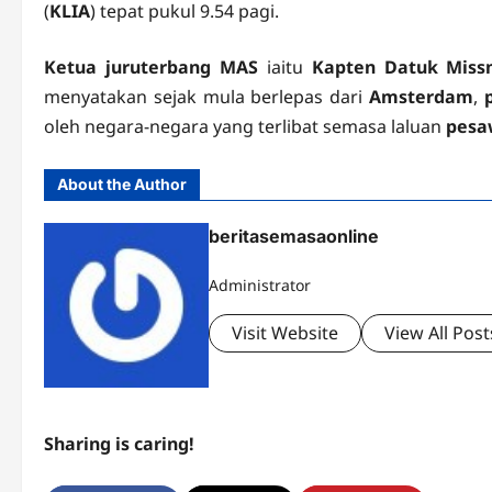
(
KLIA
) tepat pukul 9.54 pagi.
Ketua juruterbang MAS
iaitu
Kapten Datuk Mis
menyatakan sejak mula berlepas dari
Amsterdam
,
oleh negara-negara yang terlibat semasa laluan
pesa
About the Author
beritasemasaonline
Administrator
Visit Website
View All Post
Sharing is caring!