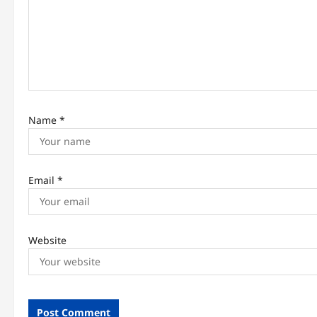
t
i
o
n
Name
*
Email
*
Website