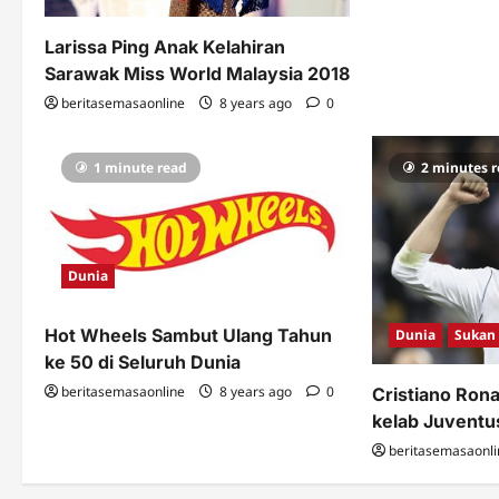
Larissa Ping Anak Kelahiran
Sarawak Miss World Malaysia 2018
beritasemasaonline
8 years ago
0
1 minute read
2 minutes 
Dunia
Hot Wheels Sambut Ulang Tahun
Dunia
Sukan
ke 50 di Seluruh Dunia
beritasemasaonline
8 years ago
0
Cristiano Ron
kelab Juventus
beritasemasaonli