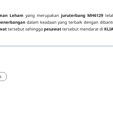
sman Leham
yang merupakan
juruterbang MH6129
tela
penerbangan
dalam keadaan yang terbaik dengan dibant
wat
tersebut sehingga
pesawat
tersebut mendarat di
KLI
s