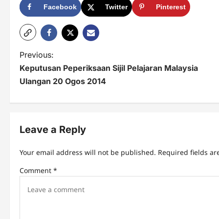
Facebook
Twitter
Pinterest
P
Previous:
Keputusan Peperiksaan Sijil Pelajaran Malaysia
o
Ulangan 20 Ogos 2014
s
t
n
Leave a Reply
a
Your email address will not be published.
Required fields a
v
Comment
*
i
g
a