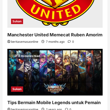
Sukan
Manchester United Memecat Ruben Amorim
beritasemasaonline
7 months ago
0
3 minutes read
Sukan
Tips Bermain Mobile Legends untuk Pemain
beritasemasaonline
2 years ago
0