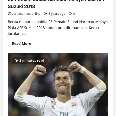
Suzuki 2018
beritasemasaonline
8 years ago
0
Berita menarik apabila 23 Pemain Skuad Harimau Malaya
Piala AFF Suzuki 2018 sudah pun diumumkan. Ketua
jurulatih...
Read
Read More
more
about
23
Pemain
2 minutes read
Skuad
Harimau
Malaya
Piala
AFF
Suzuki
2018