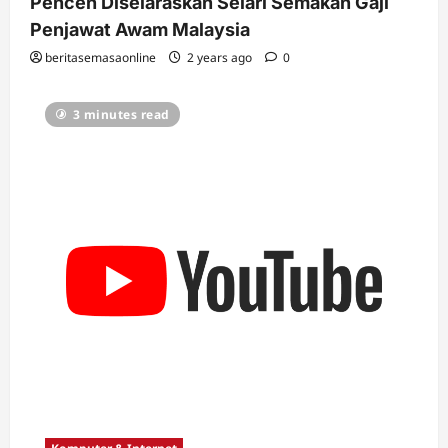
Pencen Diselaraskan Selari Semakan Gaji
Penjawat Awam Malaysia
beritasemasaonline
2 years ago
0
3 minutes read