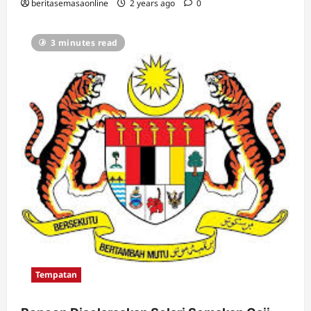
beritasemasaonline
2 years ago
0
3 minutes read
Tempatan