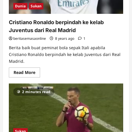
Dunia
Sukan
Cristiano Ronaldo berpindah ke kelab
Juventus dari Real Madrid
beritasemasaonline
8 years ago
1
Berita baik buat peminat bola sepak Itali apabila
Cristiano Ronaldo berpindah ke kelab Juventus dari Real
Madrid.
Read
Read More
more
about
Cristiano
Ronaldo
2 minutes read
berpindah
ke
kelab
Juventus
dari
Real
Madrid
Sukan