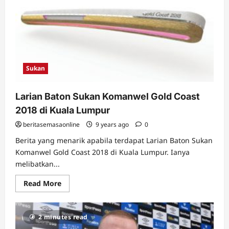
David
De
Gea
Manchester
United
Sukan
Larian Baton Sukan Komanwel Gold Coast
2018 di Kuala Lumpur
beritasemasaonline
9 years ago
0
Berita yang menarik apabila terdapat Larian Baton Sukan
Komanwel Gold Coast 2018 di Kuala Lumpur. Ianya
melibatkan...
Read
Read More
more
about
Larian
Baton
2 minutes read
Sukan
Komanwel