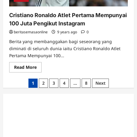
Cristiano Ronaldo Atlet Pertama Mempunyai
100 Juta Pengikut Instagram
beritasemasaonline
9 years ago
0
Berita yang membanggakan bagi seseorang yang
diminati di seluruh dunia iaitu Cristiano Ronaldo Atlet
Pertama Mempunyai 100...
Read
Read More
more
about
Cristiano
Posts
1
2
3
4
…
8
Next
Ronaldo
Atlet
pagination
Pertama
Mempunyai
100
Juta
Pengikut
Instagram