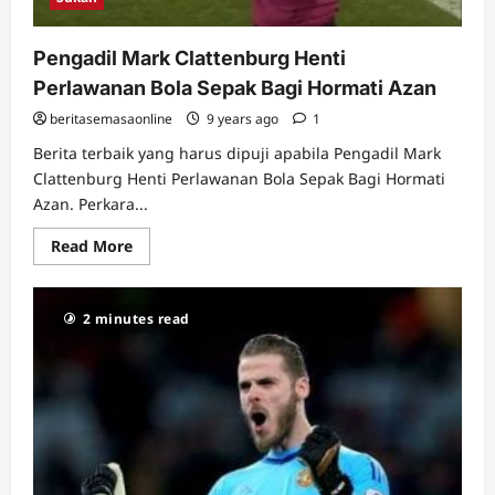
Pengadil Mark Clattenburg Henti
Perlawanan Bola Sepak Bagi Hormati Azan
beritasemasaonline
9 years ago
1
Berita terbaik yang harus dipuji apabila Pengadil Mark
Clattenburg Henti Perlawanan Bola Sepak Bagi Hormati
Azan. Perkara...
Read
Read More
more
about
Pengadil
Mark
2 minutes read
Clattenburg
Henti
Perlawanan
Bola
Sepak
Bagi
Hormati
Azan