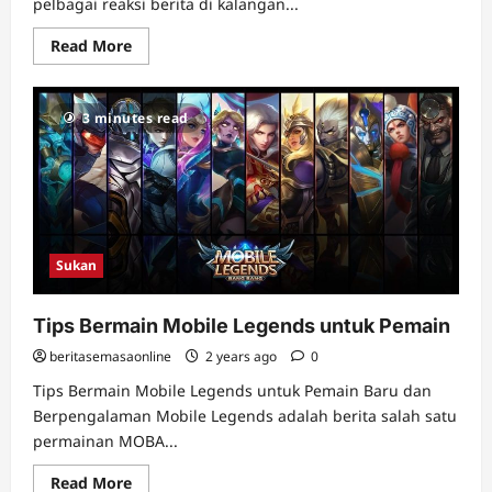
pelbagai reaksi berita di kalangan...
Read
Read More
more
about
Manchester
United
3 minutes read
Memecat
Ruben
Amorim
Sukan
Tips Bermain Mobile Legends untuk Pemain
beritasemasaonline
2 years ago
0
Tips Bermain Mobile Legends untuk Pemain Baru dan
Berpengalaman Mobile Legends adalah berita salah satu
permainan MOBA...
Read
Read More