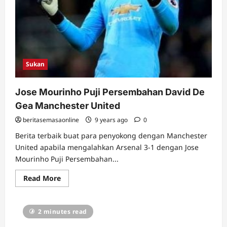
Sukan
Jose Mourinho Puji Persembahan David De
Gea Manchester United
beritasemasaonline
9 years ago
0
Berita terbaik buat para penyokong dengan Manchester
United apabila mengalahkan Arsenal 3-1 dengan Jose
Mourinho Puji Persembahan...
Read
Read More
more
about
Jose
Mourinho
2 minutes read
Puji
Persembahan