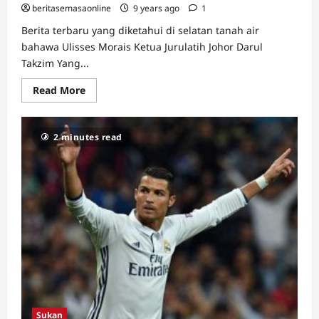
beritasemasaonline
9 years ago
1
Berita terbaru yang diketahui di selatan tanah air
bahawa Ulisses Morais Ketua Jurulatih Johor Darul
Takzim Yang...
Read
Read More
more
about
Ulisses
Morais
2 minutes read
Ketua
Jurulatih
Johor
Darul
Takzim
Yang
Baharu
Sukan