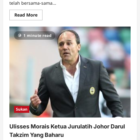
telah bersama-sama...
Read
Read More
more
about
Pemain
Bola
1 minute read
Sepak
Wayne
Rooney
Kembali
Sertai
Kelab
Everton
Sukan
Ulisses Morais Ketua Jurulatih Johor Darul
Takzim Yang Baharu