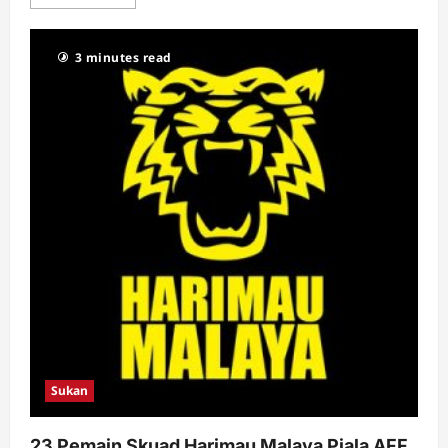
more
about
Tips
Bermain
3 minutes read
Mobile
Legends
untuk
Pemain
Sukan
23 Pemain Skuad Harimau Malaya Piala AFF