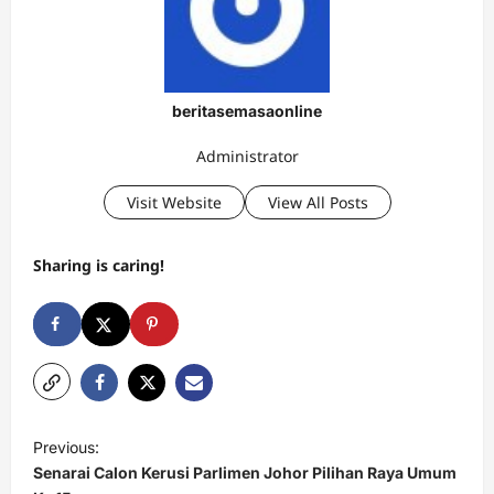
beritasemasaonline
Administrator
Visit Website
View All Posts
Sharing is caring!
P
Previous:
o
Senarai Calon Kerusi Parlimen Johor Pilihan Raya Umum