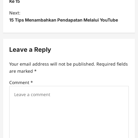
s
Ke 15
t
Next:
15 Tips Menambahkan Pendapatan Melalui YouTube
n
a
v
Leave a Reply
i
g
Your email address will not be published.
Required fields
a
are marked
*
t
Comment
*
i
o
n