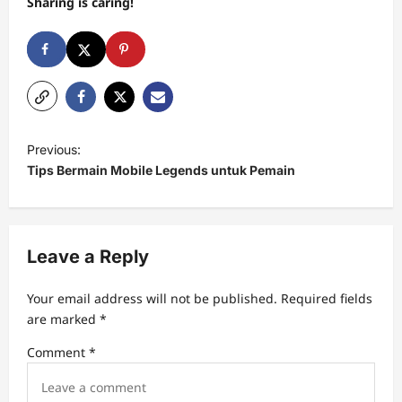
Sharing is caring!
P
Previous:
o
Tips Bermain Mobile Legends untuk Pemain
s
t
n
Leave a Reply
a
Your email address will not be published.
Required fields
v
are marked
*
i
Comment
*
g
a