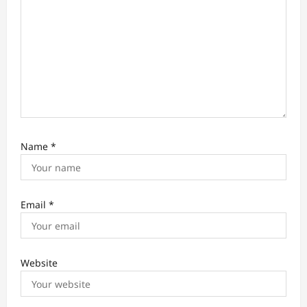
t
i
o
n
Name
*
Email
*
Website