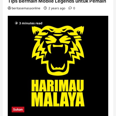
Tips Bermain Mobile Legends untuk Pemain
beritasemasaonline
2 years ago
0
3 minutes read
Sukan