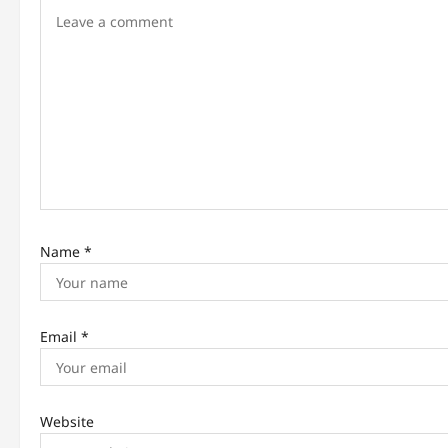
i
g
a
t
i
o
n
Name
*
Email
*
Website