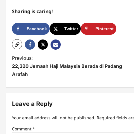
Sharing is caring!
Facebook
Twitter
Pinterest
P
Previous:
22,320 Jemaah Haji Malaysia Berada di Padang
o
Arafah
s
t
n
Leave a Reply
a
Your email address will not be published.
Required fields a
v
Comment
*