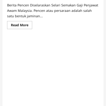
Berita Pencen Diselaraskan Selari Semakan Gaji Penjawat
Awam Malaysia. Pencen atau persaraan adalah salah
satu bentuk jaminan...
Read
Read More
more
about
Pencen
Diselaraskan
Selari
Semakan
Gaji
Penjawat
Awam
Malaysia