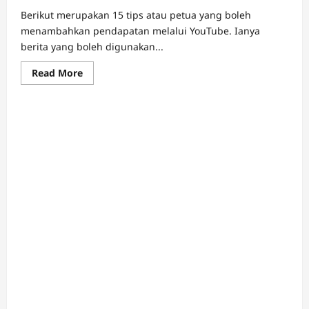
Berikut merupakan 15 tips atau petua yang boleh
menambahkan pendapatan melalui YouTube. Ianya
berita yang boleh digunakan...
Read
Read More
more
about
15
Tips
Menambahkan
Pendapatan
Melalui
YouTube