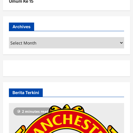
Umum Ke 15
Archives
Archives
Berita Terkini
2 minutes read