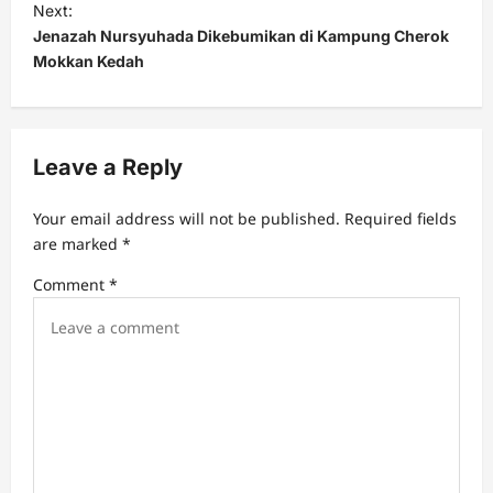
t
Next:
Jenazah Nursyuhada Dikebumikan di Kampung Cherok
n
Mokkan Kedah
a
v
i
Leave a Reply
g
a
Your email address will not be published.
Required fields
t
are marked
*
i
Comment
*
o
n