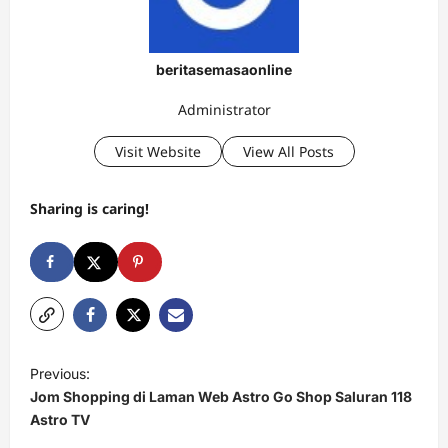
beritasemasaonline
Administrator
Visit Website
View All Posts
Sharing is caring!
P
Previous:
o
Jom Shopping di Laman Web Astro Go Shop Saluran 118
s
Astro TV