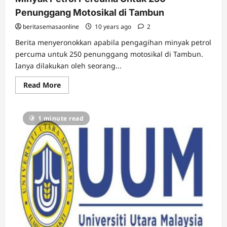
Penunggang Motosikal di Tambun
beritasemasaonline
10 years ago
2
Berita menyeronokkan apabila pengagihan minyak petrol
percuma untuk 250 penunggang motosikal di Tambun.
Ianya dilakukan oleh seorang...
Read
Read More
more
about
Minyak
Petrol
1 minute read
Percuma
Untuk
250
Penunggang
Motosikal
di
Tambun