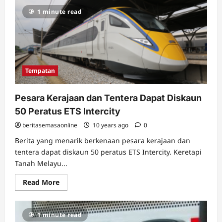
Raya
1 minute read
MEX
Beri
Diskaun
10
Peratus
Sempena
Tahun
Baru
Cina
Tempatan
Pesara Kerajaan dan Tentera Dapat Diskaun
50 Peratus ETS Intercity
beritasemasaonline
10 years ago
0
Berita yang menarik berkenaan pesara kerajaan dan
tentera dapat diskaun 50 peratus ETS Intercity. Keretapi
Tanah Melayu...
Read
Read More
more
about
Pesara
Kerajaan
1 minute read
dan