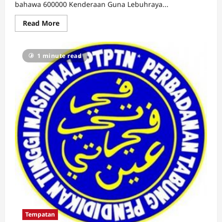
bahawa 600000 Kenderaan Guna Lebuhraya...
Read
Read More
more
about
600000
Kenderaan
1 minute read
Guna
Lebuhraya
Pantai
Timur
2
Sepanjang
Hari
Raya
Tempatan