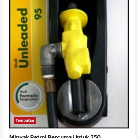
Pertuan
Agong
ke
15
Tempatan
Minyak Petrol Percuma Untuk 250