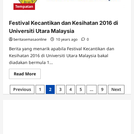
Tempatan
Festival Kecantikan dan Kesihatan 2016 di
Universiti Utara Malaysia
beritasemasaonline
10 years ago
0
Berita yang menarik apabila Festival Kecantikan dan
Kesihatan 2016 di Universiti Utara Malaysia bakal
diadakan bermula 1...
Read
Read More
more
about
Festival
Posts
Previous
1
2
3
4
5
…
9
Next
Kecantikan
dan
pagination
Kesihatan
2016
di
Universiti
Utara
Malaysia