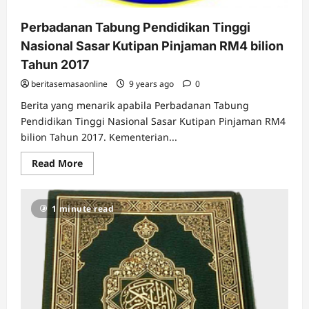
Perbadanan Tabung Pendidikan Tinggi
Nasional Sasar Kutipan Pinjaman RM4 bilion
Tahun 2017
beritasemasaonline
9 years ago
0
Berita yang menarik apabila Perbadanan Tabung
Pendidikan Tinggi Nasional Sasar Kutipan Pinjaman RM4
bilion Tahun 2017. Kementerian...
Read
Read More
more
about
Perbadanan
Tabung
1 minute read
Pendidikan
Tinggi
Nasional
Sasar
Kutipan
Pinjaman
RM4
bilion
Tahun
2017