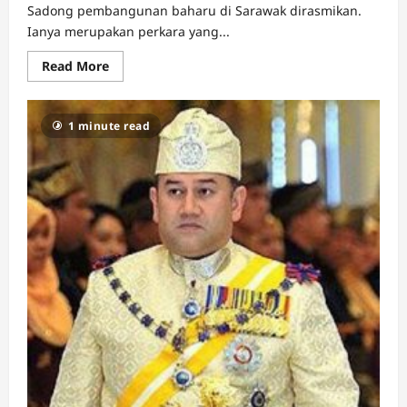
Sadong pembangunan baharu di Sarawak dirasmikan.
Ianya merupakan perkara yang...
Read
Read More
more
about
Jambatan
Batang
1 minute read
Sadong
Pembangunan
Baharu
di
Sarawak
Dirasmikan