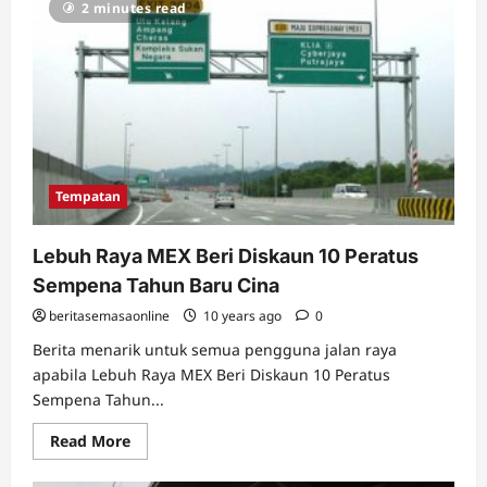
2 minutes read
Hour
2017
Bakal
Berlangsung
Pada
31
Ogos
2017
Tempatan
Lebuh Raya MEX Beri Diskaun 10 Peratus
Sempena Tahun Baru Cina
beritasemasaonline
10 years ago
0
Berita menarik untuk semua pengguna jalan raya
apabila Lebuh Raya MEX Beri Diskaun 10 Peratus
Sempena Tahun...
Read
Read More
more
about
Lebuh