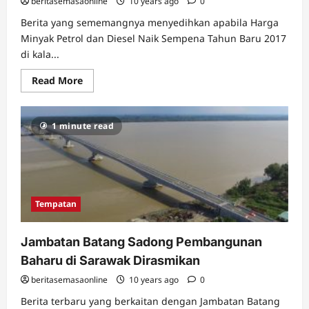
beritasemasaonline
10 years ago
0
Berita yang sememangnya menyedihkan apabila Harga
Minyak Petrol dan Diesel Naik Sempena Tahun Baru 2017
di kala...
Read
Read More
more
about
Harga
Minyak
1 minute read
Petrol
dan
Diesel
Naik
Sempena
Tahun
Baru
2017
Tempatan
Jambatan Batang Sadong Pembangunan
Baharu di Sarawak Dirasmikan
beritasemasaonline
10 years ago
0
Berita terbaru yang berkaitan dengan Jambatan Batang