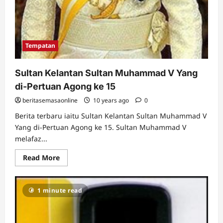
Tempatan
Sultan Kelantan Sultan Muhammad V Yang
di-Pertuan Agong ke 15
beritasemasaonline
10 years ago
0
Berita terbaru iaitu Sultan Kelantan Sultan Muhammad V
Yang di-Pertuan Agong ke 15. Sultan Muhammad V
melafaz...
Read
Read More
more
about
Sultan
Kelantan
1 minute read
Sultan
Muhammad
V
Yang
di-