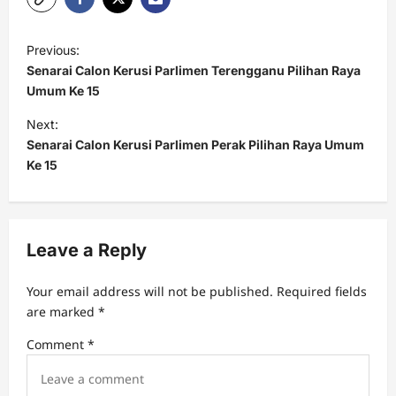
P
Previous:
o
Senarai Calon Kerusi Parlimen Terengganu Pilihan Raya
s
Umum Ke 15
t
Next:
Senarai Calon Kerusi Parlimen Perak Pilihan Raya Umum
n
Ke 15
a
v
i
Leave a Reply
g
a
Your email address will not be published.
Required fields
t
are marked
*
i
Comment
*
o
n