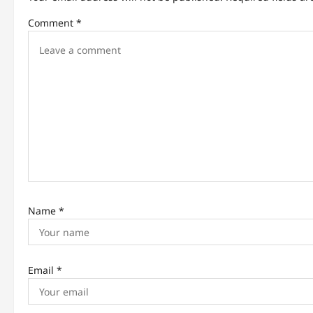
v
Comment
*
i
g
a
t
i
o
n
Name
*
Email
*