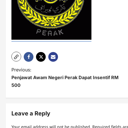
P
Previous:
Penjawat Awam Negeri Perak Dapat Insentif RM
o
500
s
t
n
Leave a Reply
a
Your email address will not be published.
Required fields a